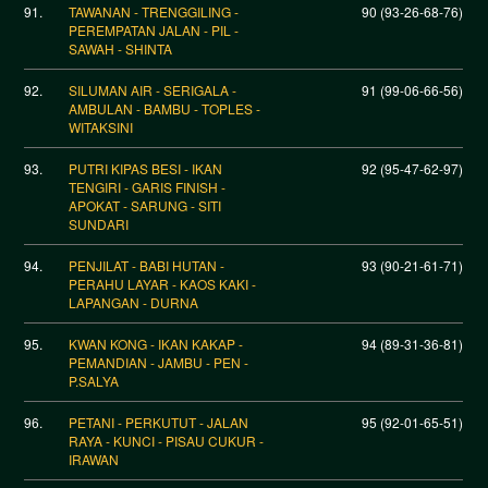
91.
TAWANAN - TRENGGILING -
90 (93-26-68-76)
PEREMPATAN JALAN - PIL -
SAWAH - SHINTA
92.
SILUMAN AIR - SERIGALA -
91 (99-06-66-56)
AMBULAN - BAMBU - TOPLES -
WITAKSINI
93.
PUTRI KIPAS BESI - IKAN
92 (95-47-62-97)
TENGIRI - GARIS FINISH -
APOKAT - SARUNG - SITI
SUNDARI
94.
PENJILAT - BABI HUTAN -
93 (90-21-61-71)
PERAHU LAYAR - KAOS KAKI -
LAPANGAN - DURNA
95.
KWAN KONG - IKAN KAKAP -
94 (89-31-36-81)
PEMANDIAN - JAMBU - PEN -
P.SALYA
96.
PETANI - PERKUTUT - JALAN
95 (92-01-65-51)
RAYA - KUNCI - PISAU CUKUR -
IRAWAN