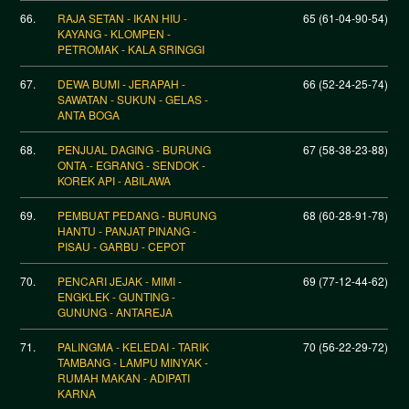
66.
RAJA SETAN - IKAN HIU -
65 (61-04-90-54)
KAYANG - KLOMPEN -
PETROMAK - KALA SRINGGI
67.
DEWA BUMI - JERAPAH -
66 (52-24-25-74)
SAWATAN - SUKUN - GELAS -
ANTA BOGA
68.
PENJUAL DAGING - BURUNG
67 (58-38-23-88)
ONTA - EGRANG - SENDOK -
KOREK API - ABILAWA
69.
PEMBUAT PEDANG - BURUNG
68 (60-28-91-78)
HANTU - PANJAT PINANG -
PISAU - GARBU - CEPOT
70.
PENCARI JEJAK - MIMI -
69 (77-12-44-62)
ENGKLEK - GUNTING -
GUNUNG - ANTAREJA
71.
PALINGMA - KELEDAI - TARIK
70 (56-22-29-72)
TAMBANG - LAMPU MINYAK -
RUMAH MAKAN - ADIPATI
KARNA