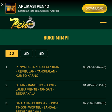
x
APLIKASI PEN4D
DOWNLOAD
Kini telah tersedia Aplikasi Android
BUKU MIMPI
2D
3D
4D
1.
PENYAIR - TAPIR - SEMPRITAN
00 (97-48-64-98)
- REMBULAN - TANGGALAN -
KUMBO KARNO
2.
SETAN - BANDENG - OBOR -
01 (05-95-12-45)
JAMBU MENTE - TANGAN -
BETARAKALA
3.
SARJANA - BEKICOT - LONCAT
02 (16-53-09-35)
TINGGI - WORTEL - SANDAL -
BETARA BRAHMA