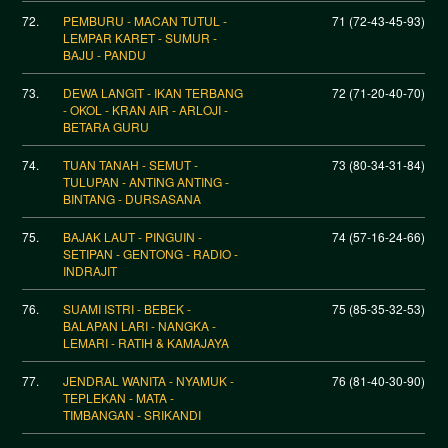
72.
PEMBURU - MACAN TUTUL -
71 (72-43-45-93)
LEMPAR KARET - SUMUR -
BAJU - PANDU
73.
DEWA LANGIT - IKAN TERBANG
72 (71-20-40-70)
- OKOL - KRAN AIR - ARLOJI -
BETARA GURU
74.
TUAN TANAH - SEMUT -
73 (80-34-31-84)
TULUPAN - ANTING ANTING -
BINTANG - DURSASANA
75.
BAJAK LAUT - PINGUIN -
74 (57-16-24-66)
SETIPAN - GENTONG - RADIO -
INDRAJIT
76.
SUAMI ISTRI - BEBEK -
75 (85-35-32-53)
BALAPAN LARI - NANGKA -
LEMARI - RATIH & KAMAJAYA
77.
JENDRAL WANITA - NYAMUK -
76 (81-40-30-90)
TEPLEKAN - MATA -
TIMBANGAN - SRIKANDI