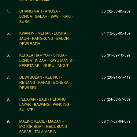
4.
ORANG MATI - ANGSA -
03 (32-53-85-25)
LONCAT GALAH - SAWI - KAKI -
SUBALI
5.
KWAN IN - MERAK - LOMPAT
04 (12-65-05-15)
JAUH - KANGKUNG - BALON -
DEWI RATIH
6.
KEPALA RAMPOK - SINGA -
05 (01-89-10-39)
LONCAT INDAH - KAYU MANIS -
KERETA API - GURU LANGIT
7.
DEWI BULAN - KELINCI -
06 (20-91-51-41)
RENANG - KAPAS - BONEKA -
DEWI SRI
8.
PELAYAN - BABI - PERAHU
07 (24-58-57-08)
LAYAR - BAWANG - PANCING -
SULATRI
9.
MALING KECIL - MACAN -
08 (17-57-04-07)
MOTOR BOAT - KECUBUNG -
PASAR - TALA MARIA