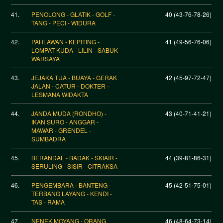
41.
PENOLONG - GLATIK - GOLF -
40 (43-76-78-26)
TANG - PECI - WIDURA
42.
PAHLAWAN - KEPITING -
41 (49-56-76-06)
LOMPAT KUDA - LILIN - SABUK -
WARSAYA
43.
JEJAKA TUA - BUAYA - GERAK
42 (45-97-72-47)
JALAN - CATUR - DOKTER -
LESMANA WIDAKTA
44.
JANDA MUDA (RONDHO) -
43 (40-71-41-21)
IKAN SURO - ANGGAR -
MAWAR - GRENDEL -
SUMBADRA
45.
BERANDAL - BADAK - SKIAIR -
44 (39-81-86-31)
SERULING - SISIR - CITRAKSA
46.
PENGEMBARA - BANTENG -
45 (42-51-75-01)
TERBANG LAYANG - KENDI -
TAS - RAMA
47.
NENEK MOYANG - ORANG
46 (48-64-73-14)