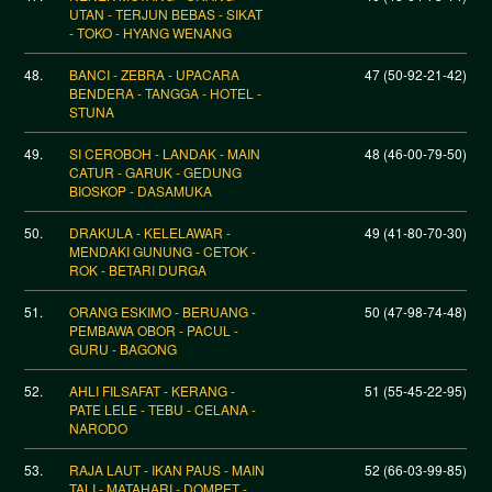
UTAN - TERJUN BEBAS - SIKAT
- TOKO - HYANG WENANG
48.
BANCI - ZEBRA - UPACARA
47 (50-92-21-42)
BENDERA - TANGGA - HOTEL -
STUNA
49.
SI CEROBOH - LANDAK - MAIN
48 (46-00-79-50)
CATUR - GARUK - GEDUNG
BIOSKOP - DASAMUKA
50.
DRAKULA - KELELAWAR -
49 (41-80-70-30)
MENDAKI GUNUNG - CETOK -
ROK - BETARI DURGA
51.
ORANG ESKIMO - BERUANG -
50 (47-98-74-48)
PEMBAWA OBOR - PACUL -
GURU - BAGONG
52.
AHLI FILSAFAT - KERANG -
51 (55-45-22-95)
PATE LELE - TEBU - CELANA -
NARODO
53.
RAJA LAUT - IKAN PAUS - MAIN
52 (66-03-99-85)
TALI - MATAHARI - DOMPET -