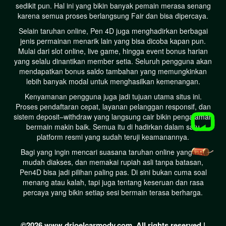
sedikit pun. Hal ini yang bikin banyak pemain merasa senang
karena semua proses berlangsung Fair dan bisa dipercaya.
Selain taruhan online, Pen 4D juga menghadirkan berbagai
jenis permainan menarik lain yang bisa dicoba kapan pun.
Mulai dari slot online, live game, hingga event bonus harian
yang selalu dinantikan member setia. Seluruh pengguna akan
mendapatkan bonus saldo tambahan yang memungkinkan
lebih banyak modal untuk menghasilkan kemenangan.
Kenyamanan pengguna juga jadi tujuan utama situs ini.
Proses pendaftaran cepat, layanan pelanggan responsif, dan
sistem deposit–withdraw yang langsung cair bikin pengalaman
bermain makin baik. Semua itu di hadirkan dalam satu
platform resmi yang sudah teruji keamanannya.
Bagi yang ingin mencari suasana taruhan online yang fair,
mudah diakses, dan memakai rupiah asli tanpa batasan,
Pen4D bisa jadi pilihan paling pas. Di sini bukan cuma soal
menang atau kalah, tapi juga tentang keseruan dan rasa
percaya yang bikin setiap sesi bermain terasa berharga.
©2026 www.drjoelcarmody.com. All rights reserved |