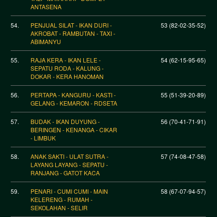
ANTASENA
54.
PENJUAL SILAT - IKAN DURI -
53 (82-02-35-52)
AKROBAT - RAMBUTAN - TAXI -
ABIMANYU
55.
RAJA KERA - IKAN LELE -
54 (62-15-95-65)
SEPATU RODA - KALUNG -
DOKAR - KERA HANOMAN
56.
PERTAPA - KANGURU - KASTI -
55 (51-39-20-89)
GELANG - KEMARON - RDSETA
57.
BUDAK - IKAN DUYUNG -
56 (70-41-71-91)
BERINGEN - KENANGA - CIKAR
- LIMBUK
58.
ANAK SAKTI - ULAT SUTRA -
57 (74-08-47-58)
LAYANG LAYANG - SEPATU -
RANJANG - GATOT KACA
59.
PENARI - CUMI CUMI - MAIN
58 (67-07-94-57)
KELERENG - RUMAH -
SEKOLAHAN - SELIR