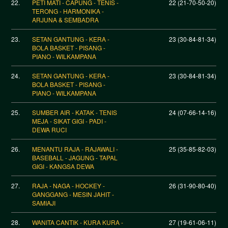
22.
PETI MATI - CAPUNG - TENIS -
22 (21-70-50-20)
TERONG - HARMONIKA -
ARJUNA & SEMBADRA
23.
SETAN GANTUNG - KERA -
23 (30-84-81-34)
BOLA BASKET - PISANG -
PIANO - WILKAMPANA
24.
SETAN GANTUNG - KERA -
23 (30-84-81-34)
BOLA BASKET - PISANG -
PIANO - WILKAMPANA
25.
SUMBER AIR - KATAK - TENIS
24 (07-66-14-16)
MEJA - SIKAT GIGI - PADI -
DEWA RUCI
26.
MENANTU RAJA - RAJAWALI -
25 (35-85-82-03)
BASEBALL - JAGUNG - TAPAL
GIGI - KANGSA DEWA
27.
RAJA - NAGA - HOCKEY -
26 (31-90-80-40)
GANGGANG - MESIN JAHIT -
SAMIAJI
28.
WANITA CANTIK - KURA KURA -
27 (19-61-06-11)