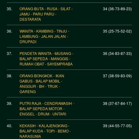
35.
ORANG BUTA - RUSA - SILAT -
34 (36-73-89-23)
JAMU - PARU PARU -
DESTARATA
36.
WANITA - KAMBING - TINJU -
35 (25-75-52-02)
LAMBUNG - JALAN JALAN -
DRUPADI
37.
PENDETA WANITA - MUSANG -
36 (34-83-87-33)
BALAP SEPEDA - MANGGIS -
RUMAH OBAT - SAYEMPRABA
38.
ORANG BONGKOK - IKAN
37 (38-59-83-09)
GABUS - BALAP MOBIL -
ANGGUR - BH - TRUK -
GARENG
39.
PUTRI RAJA - CENDRAWASIH -
38 (37-67-84-17)
BALAP SEPEDA MOTOR -
ENGSEL - DRUM - UNTARI
40.
KEKASIH - KALAJENGKING -
39 (44-55-77-05)
BALAP KUDA - TOPI - BEMO -
NARASUMA