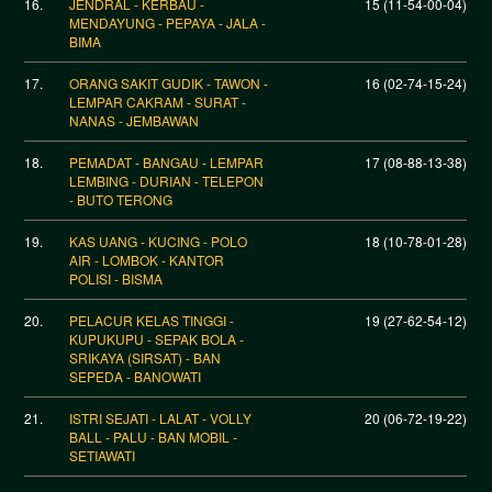
16.
JENDRAL - KERBAU -
15 (11-54-00-04)
MENDAYUNG - PEPAYA - JALA -
BIMA
17.
ORANG SAKIT GUDIK - TAWON -
16 (02-74-15-24)
LEMPAR CAKRAM - SURAT -
NANAS - JEMBAWAN
18.
PEMADAT - BANGAU - LEMPAR
17 (08-88-13-38)
LEMBING - DURIAN - TELEPON
- BUTO TERONG
19.
KAS UANG - KUCING - POLO
18 (10-78-01-28)
AIR - LOMBOK - KANTOR
POLISI - BISMA
20.
PELACUR KELAS TINGGI -
19 (27-62-54-12)
KUPUKUPU - SEPAK BOLA -
SRIKAYA (SIRSAT) - BAN
SEPEDA - BANOWATI
21.
ISTRI SEJATI - LALAT - VOLLY
20 (06-72-19-22)
BALL - PALU - BAN MOBIL -
SETIAWATI