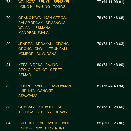
78.
WALIKOTA - PENYU - BENGKEL
77 (69-11-96-61)
- CINCIN - PAYUNG - TOGOG
79.
ORANG KAYA - IKAN GERGAJI -
78 (79-18-46-68)
BALAP BECAK - SEMANGKA -
WAJAN - LESMANA
MANDRAKUMALA
80.
JENDRAL SERAKAH - ORONG
79 (78-13-43-63)
ORONG - OKOL - JERUK BALI -
KOMPOR - SUYUDANA
81.
KEPALA DESA - BAJING -
80 (73-49-48-99)
APOLO - POTLOT - CERET -
SEMAR
82.
PENIPU - KANCIL - DAMDAMAN
81 (76-44-49-94)
- HIDUNG - CANGKIR -
ASWATAMA
83.
GEMBALA - KUDA NIL - AS -
82 (53-10-28-60)
TELINGA - BERLIAN - UDAWA
84.
IBU SURI - IKAN LAYUR - DADU
83 (59-36-26-86)
- KUMIS - PIPA - DEWI KUNTI