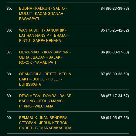
85.
BUDHA - KALKUN - SALTO -
84 (86-23-39-73)
MULUT - KACANG TANAH -
BAGASPATI
86.
WANITA SIHIR - JANGKRIK -
85 (75-25-42-52)
LATIHAN HANSIP - TERATAI -
PINTU - SARPA KENAKA
87.
DEWA MAUT - IKAN SAMPAN -
86 (86-33-37-83)
GERAK BADAN - SALAK -
ROKOK - YAMADIPATI
88.
ORANG GILA - BETET - KERJA
87 (88-09-33-59)
BAKTI - BOTOL - TOILET -
BURISWARA
89.
DEWI MEGA - DOMBA - BALAP
88 (87-17-34-67)
KARUNG - JERUK MANIS -
PIRING - WILUTAMA
90.
PEMABUK - IKAN BENDERA -
89 (94-05-67-55)
SETOPAN - JERUK KEPROK -
EMBER - BOMANARAKASURA