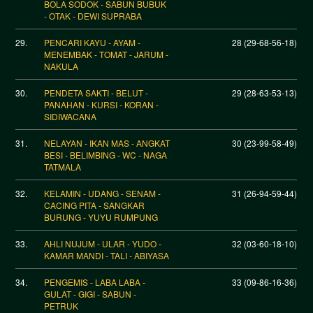
BOLA SODOK - SABUN BUBUK
- OTAK - DEWI SUPRABA
29.
PENCARI KAYU - AYAM -
28 (29-68-56-18)
MENEMBAK - TOMAT - JARUM -
NAKULA
30.
PENDETA SAKTI - BELUT -
29 (28-63-53-13)
PANAHAN - KURSI - KORAN -
SIDIWACANA
31.
NELAYAN - IKAN MAS - ANGKAT
30 (23-99-58-49)
BESI - BELIMBING - WC - NAGA
TATMALA
32.
KELAMIN - UDANG - SENAM -
31 (26-94-59-44)
CACING PITA - SANGKAR
BURUNG - YUYU RUMPUNG
33.
AHLI NUJUM - ULAR - YUDO -
32 (03-60-18-10)
KAMAR MANDI - TALI - ABIYASA
34.
PENGEMIS - LABA LABA -
33 (09-86-16-36)
GULAT - GIGI - SABUN -
PETRUK